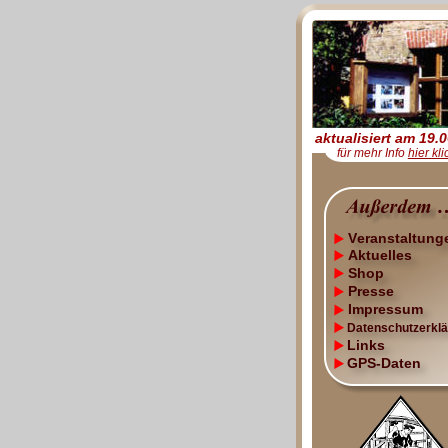
aktualisiert am 19.
für mehr Info 
hier kl
Veranstaltung
Aktuelles
Shop
Presse
Impressum
Datenschutzerkl
Links
GPS-Daten