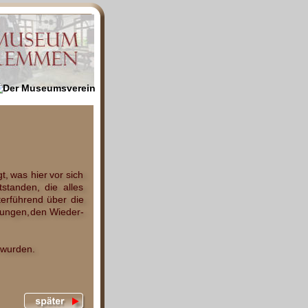
gt,
was
hier
vor
sich 
tstanden,
die
alles 
terführend
über
die 
lungen,
den
Wieder-
 wurden.