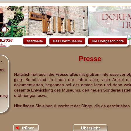
06.2026
icken
Presse
en
Natürlich
hat
auch
die
Presse
alles
mit
großem
Interesse
verfol
ging.
Somit
sind
im
Laufe
der
Jahre
viele,
viele
Artikel
en
dokumentierten,
begonnen
bei
der
ersten
Idee
und
dann
wei
gesamte
Entwicklung
des
Museums,
den
neuen
Sonderausstel
eröffnungen usw.. 
ärung
Hier finden Sie einen Ausschnitt der Dinge, die da geschrieben